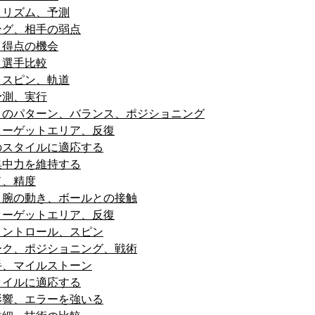
、リズム、予測
ング、相手の弱点
、得点の機会
、選手比較
、スピン、軌道
予測、実行
きのパターン、バランス、ポジショニング
ターゲットエリア、反復
のスタイルに適応する
集中力を維持する
ド、精度
、腕の動き、ボールとの接触
ターゲットエリア、反復
コントロール、スピン
ーク、ポジショニング、戦術
手、マイルストーン
タイルに適応する
影響、エラーを強いる