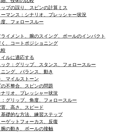
詳細、技術の比較
リップの誤り、スピンの計算ミス
ォーマンス：シナリオ、プレッシャー状況
角度、フォロースルー
アライメント、腕のスイング、ボールのインパクト
突く、コートポジショニング
比較
タイルに適応する
ニック：グリップ、スタンス、フォロースルー
ョニング、バランス、動き
手、マイルストーン
プの不整合、スピンの問題
シナリオ、プレッシャー状況
ク：グリップ、角度、フォロースルー
配置、高さ、スピード
：基礎的な方法、練習ステップ
ターゲットフォーカス、反復
、腕の動き、ボールの接触