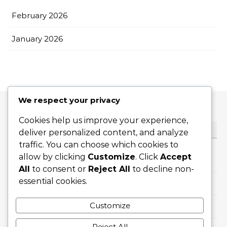
February 2026
January 2026
We respect your privacy
Cookies help us improve your experience,
カテゴリ
deliver personalized content, and analyze
traffic. You can choose which cookies to
allow by clicking
Customize
. Click
Accept
スライス サーブ
All
to consent or
Reject All
to decline non-
essential cookies.
トップスピンサーブ
Customize
フラットサーブ
Reject All