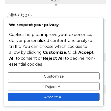
リンク
ご連絡ください
We respect your privacy
概要
Cookies help us improve your experience,
閲覧
deliver personalized content, and analyze
traffic. You can choose which cookies to
allow by clicking
Customize
. Click
Accept
検索
All
to consent or
Reject All
to decline non-
essential cookies.
Search for:
Customize
Reject All
カテゴリ
Accept All
スライス サーブ