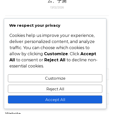
ム、予測
13/02/2026
We respect your privacy
LEAVE A REPLY
Cookies help us improve your experience,
deliver personalized content, and analyze
traffic. You can choose which cookies to
Your email address will not be published.
Required
allow by clicking
Customize
. Click
Accept
fields are marked
*
All
to consent or
Reject All
to decline non-
Name
*
essential cookies.
Customize
Reject All
Email
*
Accept All
Website