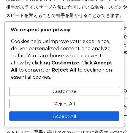
相手がスライスサーブを常に予測している場合、スピンや
スピードを変えることで相手を驚かせることができます。
さらに、選手はチェンジオーバー中にコーチとコミュニケ
We respect your privacy
ーションを取り、潜在的な調整について話し合うべきで
Cookies help us improve your experience,
す。相手のスライスサーブに対する反応を分析すること
deliver personalized content, and analyze
で、より良い結果を得るための戦略を修正するための洞察
traffic. You can choose which cookies to
を得ることができます。
allow by clicking
Customize
. Click
Accept
All
to consent or
Reject All
to decline non-
練習ドリル
essential cookies.
特定の練習ドリルを取り入れることで、スライスサーブの
Customize
パフォーマンスを向上させることができます。選手はサー
Reject All
ビスボックスにターゲットを設定して、精度と一貫性を向
上させることができます。スコアが劣っている状況でサー
Accept All
ブを打つなど、プレッシャーのある状況をシミュレートす
るドリルは、選手が高リスクのシナリオに適応するのに役